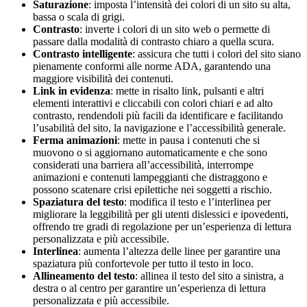
Saturazione
: imposta l’intensità dei colori di un sito su alta,
bassa o scala di grigi.
Contrasto
: inverte i colori di un sito web o permette di
passare dalla modalità di contrasto chiaro a quella scura.
Contrasto intelligente
: assicura che tutti i colori del sito siano
pienamente conformi alle norme ADA, garantendo una
maggiore visibilità dei contenuti.
Link in evidenza
: mette in risalto link, pulsanti e altri
elementi interattivi e cliccabili con colori chiari e ad alto
contrasto, rendendoli più facili da identificare e facilitando
l’usabilità del sito, la navigazione e l’accessibilità generale.
Ferma animazioni
: mette in pausa i contenuti che si
muovono o si aggiornano automaticamente e che sono
considerati una barriera all’accessibilità, interrompe
animazioni e contenuti lampeggianti che distraggono e
possono scatenare crisi epilettiche nei soggetti a rischio.
Spaziatura del testo
: modifica il testo e l’interlinea per
migliorare la leggibilità per gli utenti dislessici e ipovedenti,
offrendo tre gradi di regolazione per un’esperienza di lettura
personalizzata e più accessibile.
Interlinea
: aumenta l’altezza delle linee per garantire una
spaziatura più confortevole per tutto il testo in loco.
Allineamento del testo
: allinea il testo del sito a sinistra, a
destra o al centro per garantire un’esperienza di lettura
personalizzata e più accessibile.