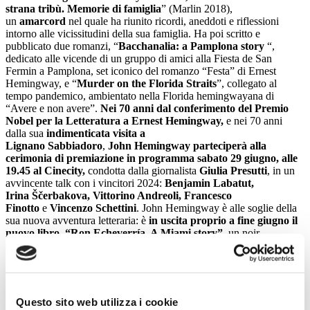
strana trib
ù. Memorie di famiglia
” (Marlin 2018),
un
amarcord
nel quale ha riunito ricordi, aneddoti e riflessioni
intorno alle vicissitudini della sua famiglia. Ha poi scritto e
pubblicato due romanzi, “
Bacchanalia: a Pamplona story
“,
dedicato alle vicende di un gruppo di amici alla Fiesta de San
Fermin a Pamplona, set iconico del romanzo “Festa” di Ernest
Hemingway, e “
Murder on the Florida Straits
”, collegato al
tempo pandemico, ambientato nella Florida hemingwayana di
“Avere e non avere”.
N
ei 70 anni dal conferimento del Premio
Nobel per la Letteratura a Ernest Hemingway
,
e nei 70 anni
dalla sua
indimenticata
visita a
Lignano
Sabbiadoro
,
John
Hemingway parteciperà alla
cerimonia di premiazione in programma
sabato 29 giugno,
alle
19.45 al Cinecity,
condotta dalla giornalista
Giulia Presutti
, in un
avvincente talk con i vincitori 2024:
Benjamin Labatut,
Irina
Ščerbakova, Vittorino Andreoli, Francesco
Finotto
e
Vincenzo Schettini
. John Hemingway è alle soglie della
sua nuova avventura letteraria: è
in uscita proprio a fine giugno il
nuovo libro, “Ron Echeverría. A Miami story”,
un noir
strettamente legato all’attualità del confine meridionale degli Stati
Uniti. Incontrarlo sarà certamente un’occasione speciale per il
pubblico del Premio, nella “piccola Florida italiana” tanto amata dal
nonno Ernest Hemingway, che a Lignano trascorse giornate
memorabili nell’aprile 1954, delle quali ci ha consegnato sapide
Questo sito web utilizza i cookie
suggestioni attraverso le pagine del romanzo “Di là dal fiume e tra