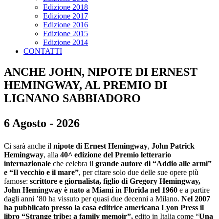
Edizione 2018
Edizione 2017
Edizione 2016
Edizione 2015
Edizione 2014
CONTATTI
ANCHE JOHN, NIPOTE DI ERNEST
HEMINGWAY, AL PREMIO DI
LIGNANO SABBIADORO
6 Agosto - 2026
Ci sarà anche il
nipote di Ernest Hemingway
,
John Patrick
Hemingway
, alla
40^ edizione del Premio letterario
internazionale
che celebra il
grande autore di “Addio alle armi”
e “Il vecchio e il mare”
, per citare solo due delle sue opere più
famose:
scrittore e giornalista,
figlio di Gregory Hemingway,
John Hemingway è nato a Miami in Florida nel 1960
e a partire
dagli anni ’80 ha vissuto per quasi due decenni a Milano.
Nel 2007
ha pubblicato presso la casa editrice americana Lyon Press il
libro “Strange tribe: a family memoir”,
edito in Italia come “
Una