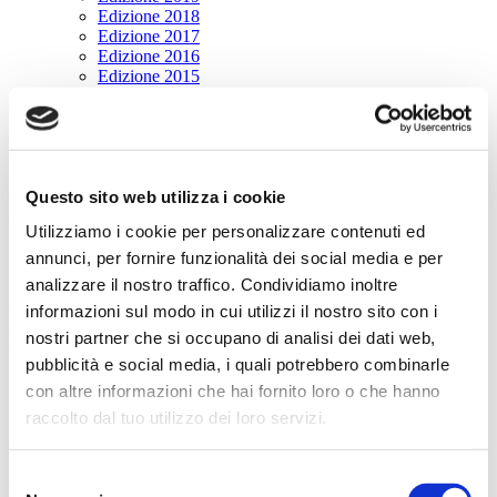
Edizione 2018
Edizione 2017
Edizione 2016
Edizione 2015
Edizione 2014
CONTATTI
CONTATTI
Questo sito web utilizza i cookie
Per informazioni:
Utilizziamo i cookie per personalizzare contenuti ed
annunci, per fornire funzionalità dei social media e per
Segreteria del Premio:
analizzare il nostro traffico. Condividiamo inoltre
Comune di Lignano Sabbiadoro
informazioni sul modo in cui utilizzi il nostro sito con i
Biblioteca Comunale Via Treviso, 2 – 33054 Lignano Sabbiadoro
nostri partner che si occupano di analisi dei dati web,
(UD)
pubblicità e social media, i quali potrebbero combinarle
Tel.
0431 409160
con altre informazioni che hai fornito loro o che hanno
E-mail:
cultura@lignano.org
raccolto dal tuo utilizzo dei loro servizi.
Per prenotazioni:
Selezione
Fondazione Pordenonelegge