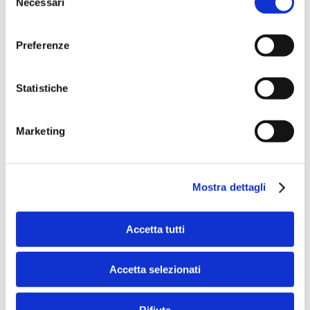
Necessari
del
Tel.
0434 1573100
consenso
E-mail:
hemingwaylignano@gmail.com
Preferenze
Statistiche
Con il contributo di
Marketing
Mostra dettagli
Con il patrocinio di
Accetta tutti
Organizzazione e direzione artistica
Accetta selezionati
Rifiuta