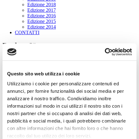
Edizione 2018
Edizione 2017
Edizione 2016
Edizione 2015
Edizione 2014
CONTATTI
Burhan Sönmez
Burhan Sönmez è nato nella regione anatolica di Haymana, vicino
ad Ankara, da una famiglia curda. Laureatosi in Giurisprudenza, ha
lavorato come avvocato specializzato in diritti umani. Dopo essere
Questo sito web utilizza i cookie
stato aggredito e ferito dalla polizia turca, è stato rifugiato politico in
Inghilterra per circa un decennio, iniziando a scrivere romanzi
Utilizziamo i cookie per personalizzare contenuti ed
durante l’esilio. Ora vive tra Istanbul e Cambridge, dove è Senior
annunci, per fornire funzionalità dei social media e per
Member dello Hughes Hall College e del Trinity College
dell’Università di Cambridge.
analizzare il nostro traffico. Condividiamo inoltre
informazioni sul modo in cui utilizzi il nostro sito con i
Riconosciuto come una delle rivelazioni del panorama narrativo
nostri partner che si occupano di analisi dei dati web,
contemporaneo, ha pubblicato con nottetempo i romanzi
Istanbul
Istanbul
(2016, 2023),
Labirinto
(2019),
Nord
(2021),
Pietra e
pubblicità e social media, i quali potrebbero combinarle
ombra
(2022, selezionato nella cinquina dei finalisti del Premio
con altre informazioni che hai fornito loro o che hanno
Strega Europeo 2023) e
Gli innocenti
(2024),
Gli amanti di Franz K
raccolto dal tuo utilizzo dei loro servizi.
(2025), tradotti in oltre quaranta lingue. Ha scritto per
The